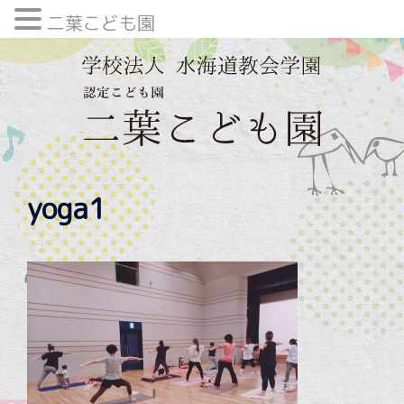
二葉こども園
内
容
を
ス
キ
ッ
プ
yoga1