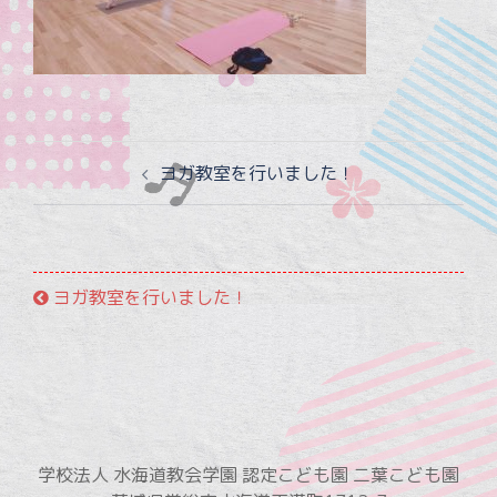
投
ヨガ教室を行いました！
稿
ナ
ビ
ゲ
ヨガ教室を行いました！
ー
シ
ョ
ン
学校法人 水海道教会学園 認定こども園 二葉こども園