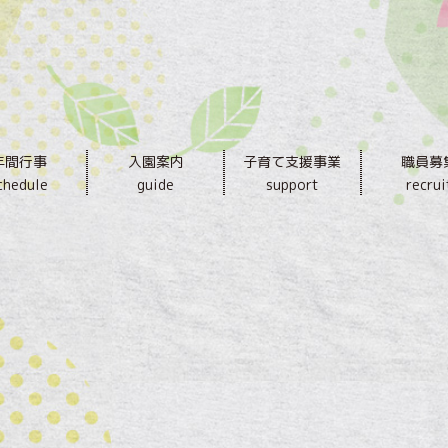
年間行事
入園案内
子育て支援事業
職員募
chedule
guide
support
recrui