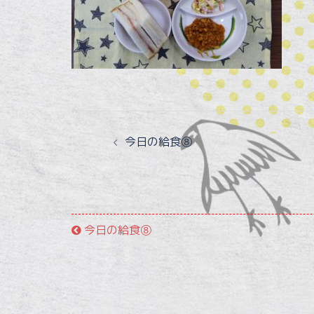
投
今日の給食⑧
稿
ナ
ビ
今日の給食⑧
ゲ
ー