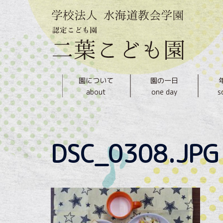
内
容
を
ス
キ
ッ
園について
園の一日
プ
about
one day
s
DSC_0308.JPG