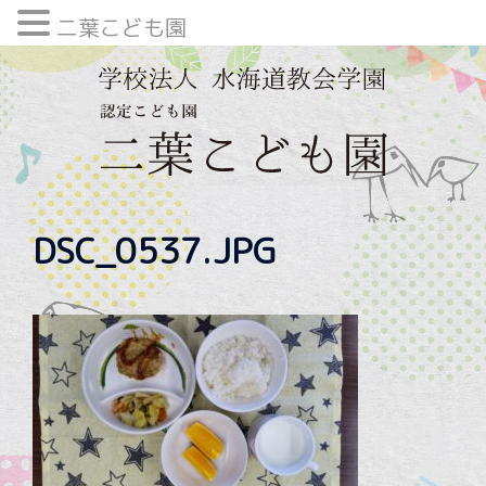
二葉こども園
内
容
を
ス
キ
ッ
プ
DSC_0537.JPG