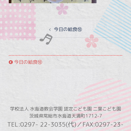
投
今日の給食⑩
稿
ナ
ビ
ゲ
今日の給食⑩
ー
シ
ョ
ン
学校法人 水海道教会学園 認定こども園 二葉こども園
茨城県常総市水海道天満町1712-7
TEL:0297- 22-3035(代)／FAX:0297-23-