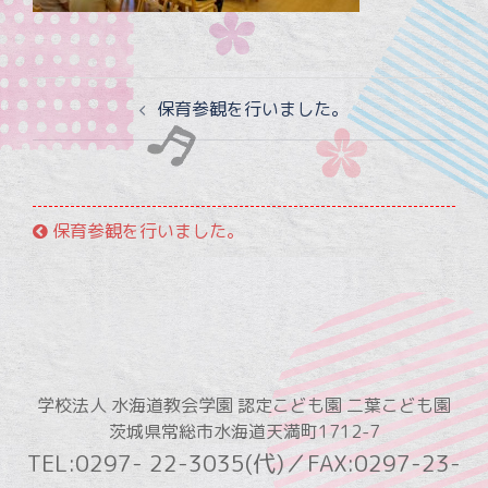
投
保育参観を行いました。
稿
ナ
ビ
ゲ
保育参観を行いました。
ー
シ
ョ
ン
学校法人 水海道教会学園 認定こども園 二葉こども園
茨城県常総市水海道天満町1712-7
TEL:0297- 22-3035(代)／FAX:0297-23-