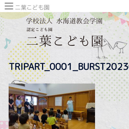
二葉こども園
内
容
を
ス
キ
ッ
プ
TRIPART_0001_BURST202