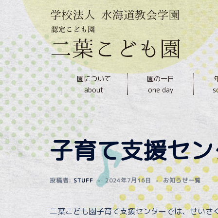
内
容
を
ス
キ
ッ
園について
園の一日
プ
about
one day
s
子育て支援セン
投稿者:
STUFF
2024年7月16日
お知らせ一覧
二葉こども園子育て支援センターでは、せいさ