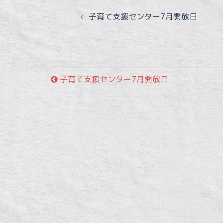
投
子育て支援センター7月開放日
稿
ナ
ビ
子育て支援センター7月開放日
ゲ
ー
シ
ョ
ン