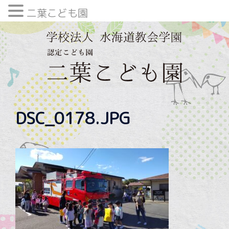
二葉こども園
内
容
を
ス
キ
ッ
プ
DSC_0178.JPG