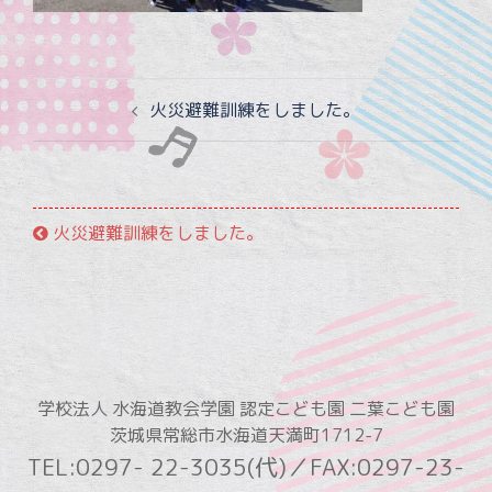
投
火災避難訓練をしました。
稿
ナ
ビ
ゲ
火災避難訓練をしました。
ー
シ
ョ
ン
学校法人 水海道教会学園 認定こども園 二葉こども園
茨城県常総市水海道天満町1712-7
TEL:0297- 22-3035(代)／FAX:0297-23-