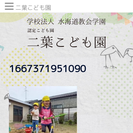
二葉こども園
内
容
を
ス
キ
ッ
プ
1667371951090