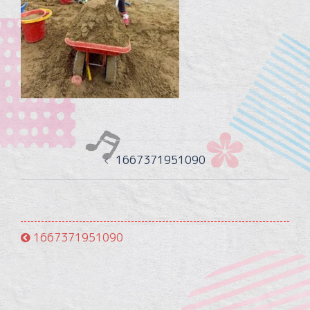
投
1667371951090
稿
ナ
ビ
ゲ
1667371951090
ー
シ
ョ
ン