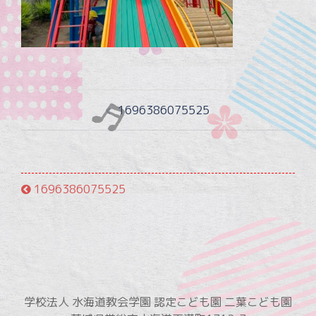
投
1696386075525
稿
ナ
ビ
ゲ
1696386075525
ー
シ
ョ
ン
学校法人 水海道教会学園 認定こども園 二葉こども園