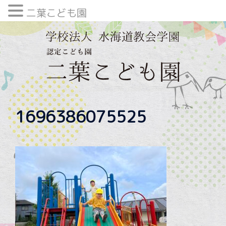
二葉こども園
内
容
を
ス
キ
ッ
プ
1696386075525