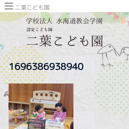
二葉こども園
内
容
を
ス
キ
ッ
プ
1696386938940