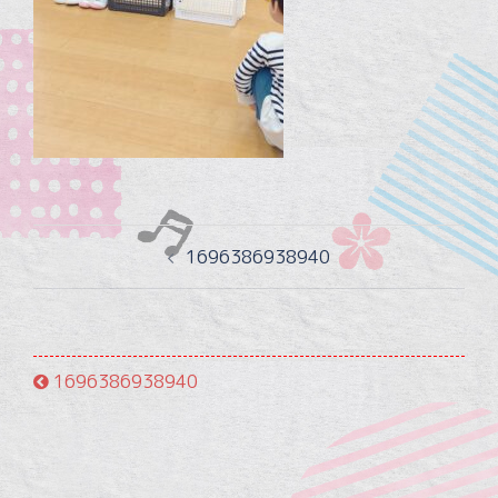
投
1696386938940
稿
ナ
ビ
ゲ
1696386938940
ー
シ
ョ
ン