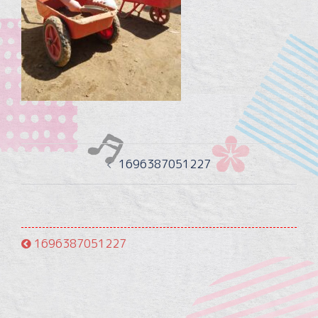
投
1696387051227
稿
ナ
ビ
ゲ
1696387051227
ー
シ
ョ
ン