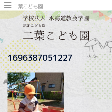
二葉こども園
内
容
を
ス
キ
ッ
プ
1696387051227