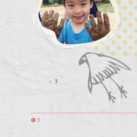
投
3
稿
ナ
ビ
3
ゲ