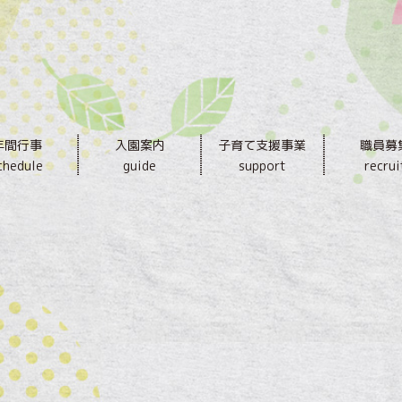
年間行事
入園案内
子育て支援事業
職員募
chedule
guide
support
recrui