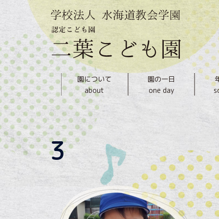
内
容
を
ス
キ
ッ
園について
園の一日
プ
about
one day
s
3