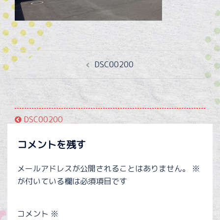
投
DSC00200
稿
ナ
ビ
ゲ
DSC00200
ー
シ
コメントを残す
ョ
ン
メールアドレスが公開されることはありません。
※
が付いている欄は必須項目です
コメント
※