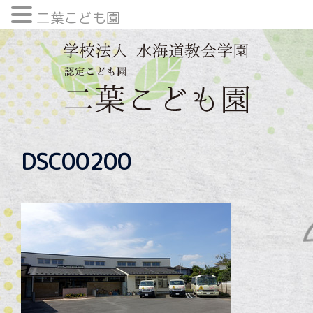
二葉こども園
内
容
を
ス
キ
ッ
プ
DSC00200