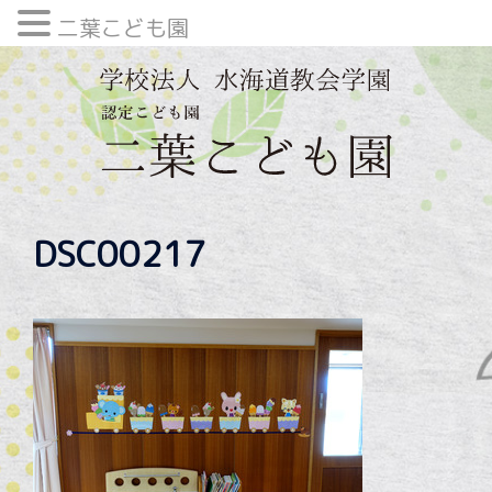
二葉こども園
内
容
を
ス
キ
ッ
プ
DSC00217