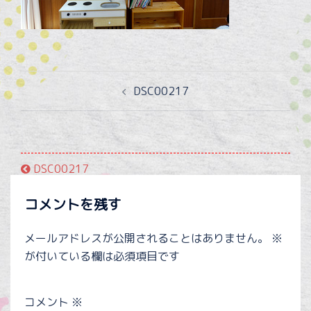
投
DSC00217
稿
ナ
ビ
ゲ
DSC00217
ー
シ
コメントを残す
ョ
ン
メールアドレスが公開されることはありません。
※
が付いている欄は必須項目です
コメント
※