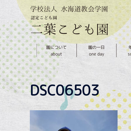
内
容
を
ス
キ
ッ
園について
園の一日
プ
about
one day
s
DSC06503