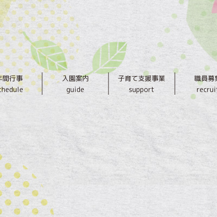
年間行事
入園案内
子育て支援事業
職員募
chedule
guide
support
recrui