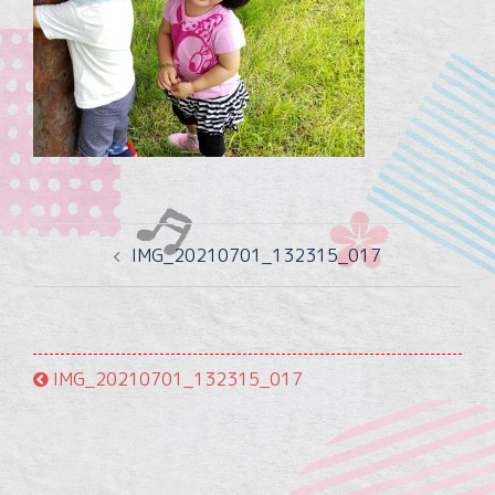
投
IMG_20210701_132315_017
稿
ナ
ビ
ゲ
IMG_20210701_132315_017
ー
シ
ョ
ン