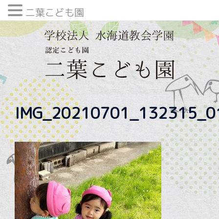
二葉こども園
内
容
を
ス
キ
ッ
プ
IMG_20210701_132315_0