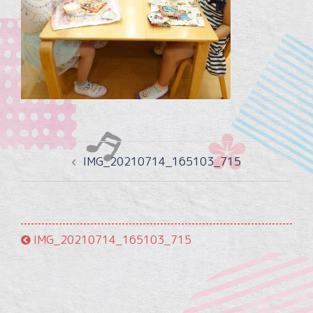
投
IMG_20210714_165103_715
稿
ナ
ビ
ゲ
IMG_20210714_165103_715
ー
シ
ョ
ン