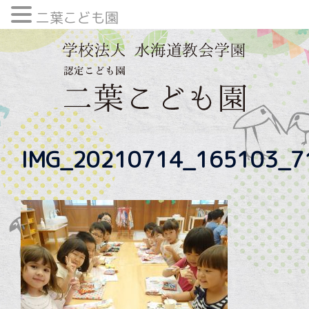
二葉こども園
内
容
を
ス
キ
ッ
プ
IMG_20210714_165103_7